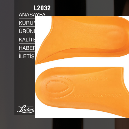
L2032
ANASAYFA
KURUMSAL
ÜRÜNLER
KALİTE POLİTİKAMIZ
HABERLER
İLETİŞİM